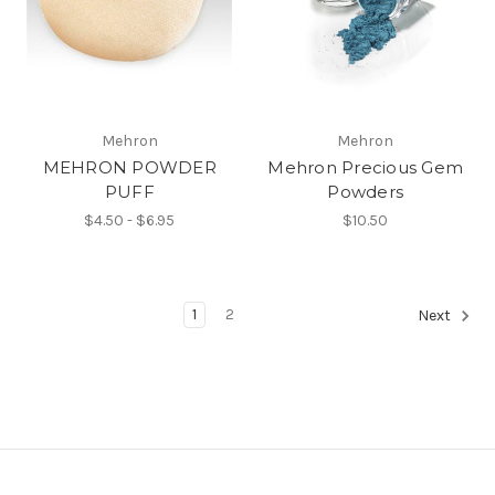
Mehron
Mehron
MEHRON POWDER
Mehron Precious Gem
PUFF
Powders
$4.50 - $6.95
$10.50
1
2
Next