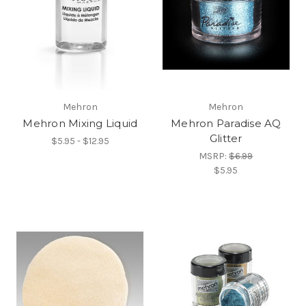
Mehron
Mehron
Mehron Mixing Liquid
Mehron Paradise AQ
Glitter
$5.95 - $12.95
MSRP:
$6.99
$5.95